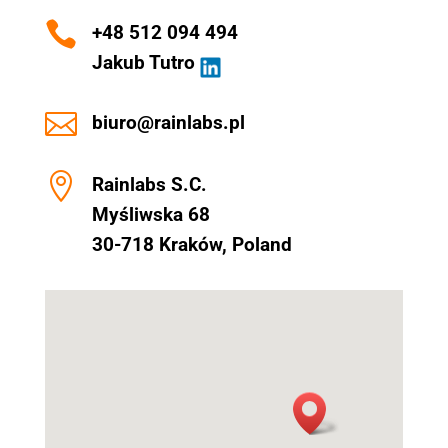

+48 512 094 494
Jakub Tutro

biuro@rainlabs.pl

Rainlabs S.C.
Myśliwska 68
30-718 Kraków, Poland